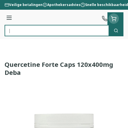
Ga naar de inhoud
Veilige betalingen
Apothekersadvies
Snelle beschikbaarheid
Menu
Zoek
Product, merk, categorie...
Quercetine Forte Caps 120x400mg
Deba