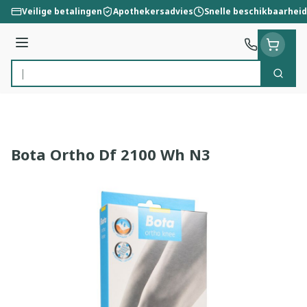
Ga naar de inhoud
Veilige betalingen
Apothekersadvies
Snelle beschikbaarheid
Menu
Zoek
Product, merk, categorie...
Bota Ortho Df 2100 Wh N3