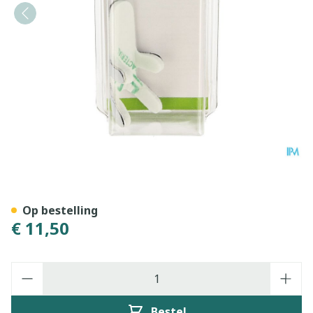
Bota Digifix Frogsplint Smal
Op bestelling
€ 11,50
Aantal
Bestel