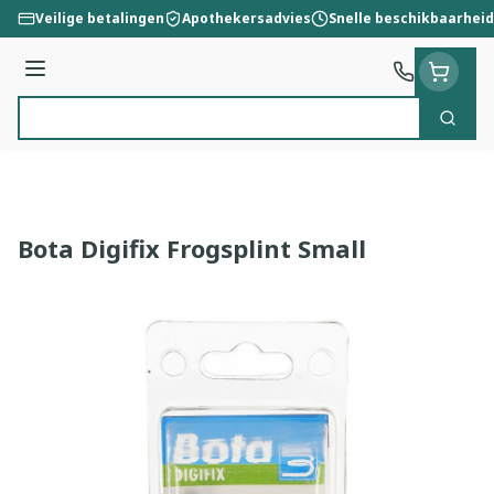
Ga naar de inhoud
Veilige betalingen
Apothekersadvies
Snelle beschikbaarheid
Menu
Zoek
Product, merk, categorie...
Bota Digifix Frogsplint Small