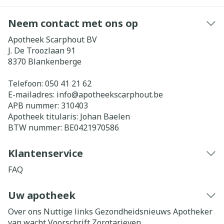
Neem contact met ons op
Apotheek Scarphout BV
J. De Troozlaan 91
8370
Blankenberge
Telefoon:
050 41 21 62
E-mailadres:
info@
apotheekscarphout.be
APB nummer:
310403
Apotheek titularis:
Johan Baelen
BTW nummer:
BE0421970586
Klantenservice
FAQ
Uw apotheek
Over ons
Nuttige links
Gezondheidsnieuws
Apotheker
van wacht
Voorschrift
Zorgtarieven