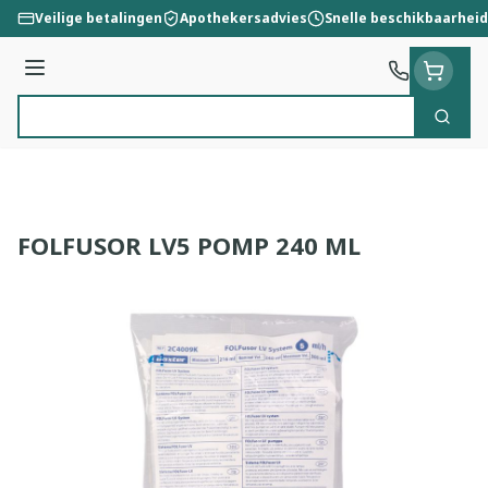
Ga naar de inhoud
Veilige betalingen
Apothekersadvies
Snelle beschikbaarheid
Menu
Zoek
Product, merk, categorie...
FOLFUSOR LV5 POMP 240 ML