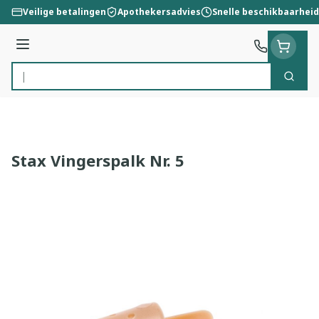
Ga naar de inhoud
Veilige betalingen
Apothekersadvies
Snelle beschikbaarheid
Menu
Zoek
Product, merk, categorie...
Stax Vingerspalk Nr. 5