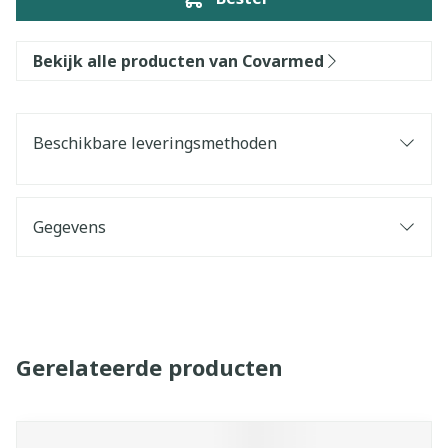
Bekijk alle producten van Covarmed
Beschikbare leveringsmethoden
Gegevens
Gerelateerde producten
Navigeren door de elementen van de carrousel is mogelijk 
Druk om carrousel over te slaan
Druk op om naar carrouselnavigatie te gaan