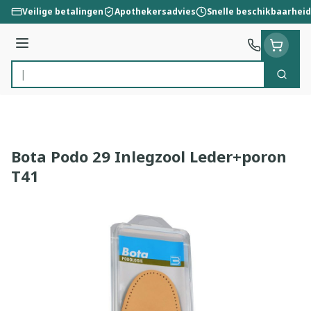
Ga naar de inhoud
Veilige betalingen
Apothekersadvies
Snelle beschikbaarheid
Menu
Zoek
Product, merk, categorie...
Bota Podo 29 Inlegzool Leder+poron
T41