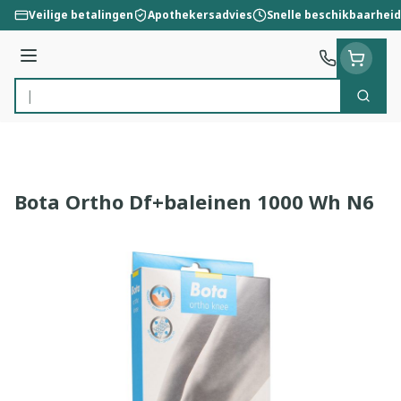
Ga naar de inhoud
Veilige betalingen
Apothekersadvies
Snelle beschikbaarheid
Menu
Zoek
Product, merk, categorie...
Bota Ortho Df+baleinen 1000 Wh N6