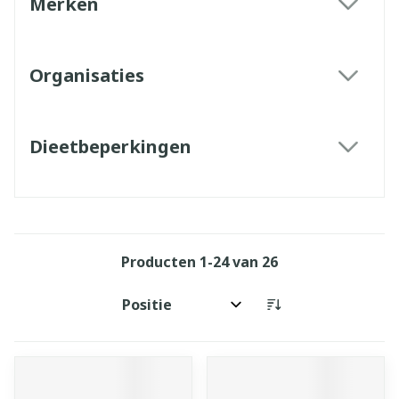
Merken
filter
Organisaties
filter
Dieetbeperkingen
filter
Producten
1
-
24
van
26
Sorteer op: