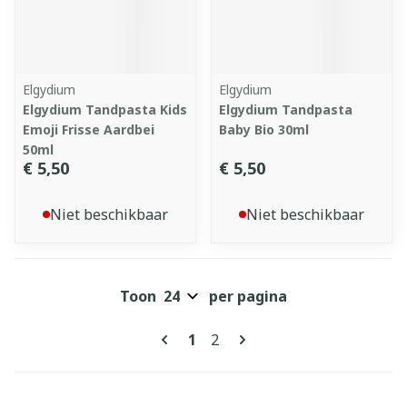
Elgydium
Elgydium
Elgydium Tandpasta Kids
Elgydium Tandpasta
Emoji Frisse Aardbei
Baby Bio 30ml
50ml
€ 5,50
€ 5,50
Niet beschikbaar
Niet beschikbaar
Toon
per pagina
Pagina's
U lees momenteel pagina
Pagina
1
2