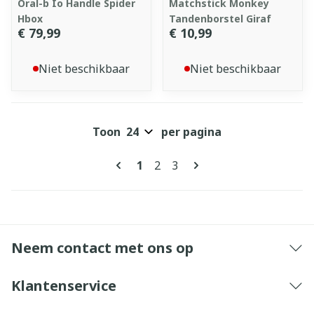
Oral-b Io Handle Spider
Matchstick Monkey
Hbox
Tandenborstel Giraf
€ 79,99
€ 10,99
Niet beschikbaar
Niet beschikbaar
Toon
per pagina
Pagina's
U lees momenteel pagina
Pagina
Pagina
1
2
3
Neem contact met ons op
Klantenservice