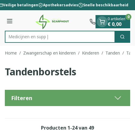
Dia 1 van 1
Ga naar de inhoud
Veilige betalingen
Apothekersadvies
Snelle beschikbaarheid
0
0 artikelen
Menu
€ 0,00
M
Zoek
Product, merk, categorie...
Home
/
Zwangerschap en kinderen
/
Kinderen
/
Tanden
/
Tand
Tandenborstels
Filteren
Producten
1
-
24
van
49