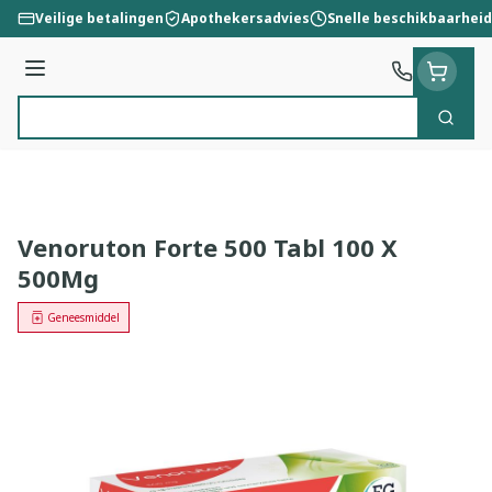
Ga naar de inhoud
Veilige betalingen
Apothekersadvies
Snelle beschikbaarheid
Menu
Zoek
Product, merk, categorie...
Venoruton Forte 500 Tabl 100 X
500Mg
Geneesmiddel