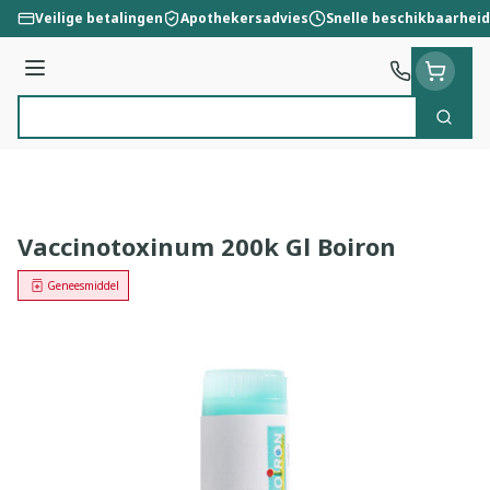
Ga naar de inhoud
Veilige betalingen
Apothekersadvies
Snelle beschikbaarheid
Menu
Zoek
Product, merk, categorie...
Vaccinotoxinum 200k Gl Boiron
Geneesmiddel