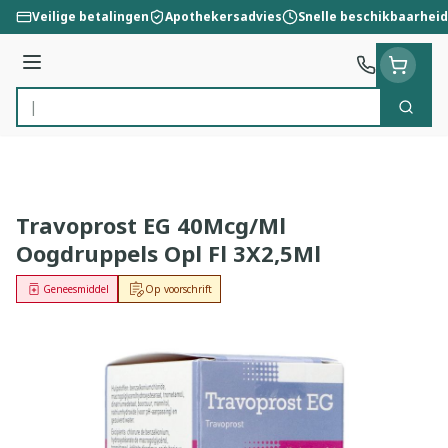
Ga naar de inhoud
Veilige betalingen
Apothekersadvies
Snelle beschikbaarheid
Menu
Zoek
Product, merk, categorie...
Travoprost EG 40Mcg/Ml
Oogdruppels Opl Fl 3X2,5Ml
Geneesmiddel
Op voorschrift