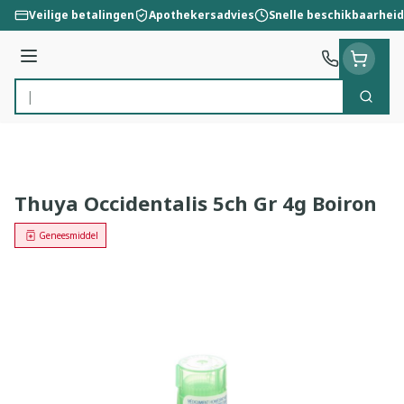
Ga naar de inhoud
Veilige betalingen
Apothekersadvies
Snelle beschikbaarheid
Menu
Zoek
Product, merk, categorie...
Thuya Occidentalis 5ch Gr 4g Boiron
Geneesmiddel