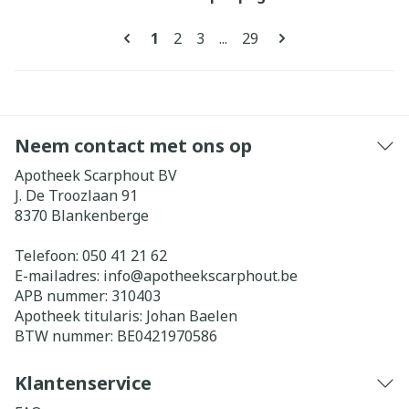
Pagina's
U lees momenteel pagina
Pagina
Pagina
Pagina
1
2
3
...
29
Neem contact met ons op
Apotheek Scarphout BV
J. De Troozlaan 91
8370
Blankenberge
Telefoon:
050 41 21 62
E-mailadres:
info@
apotheekscarphout.be
APB nummer:
310403
Apotheek titularis:
Johan Baelen
BTW nummer:
BE0421970586
Klantenservice