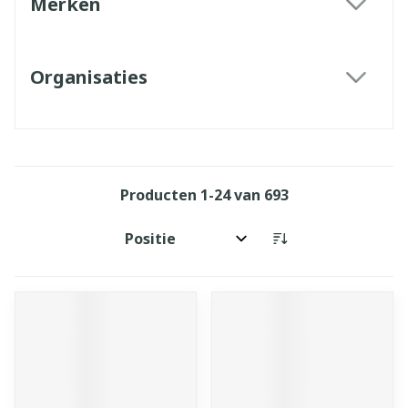
Merken
filter
Organisaties
filter
Producten
1
-
24
van
693
Sorteer op: