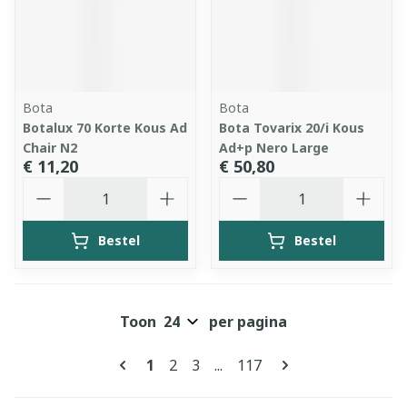
Bota
Bota
Botalux 70 Korte Kous Ad
Bota Tovarix 20/i Kous
Chair N2
Ad+p Nero Large
€ 11,20
€ 50,80
Aantal
Aantal
Bestel
Bestel
Toon
per pagina
Pagina's
U lees momenteel pagina
Pagina
Pagina
Pagina
1
2
3
...
117