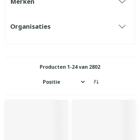
Merken
filter
Organisaties
filter
Producten
1
-
24
van
2802
Sorteer op: