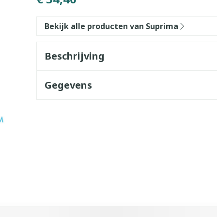
Bekijk alle producten van Suprima
Beschrijving
Gegevens
k met de tabtoets. Je kunt de carrousel overslaan of direct