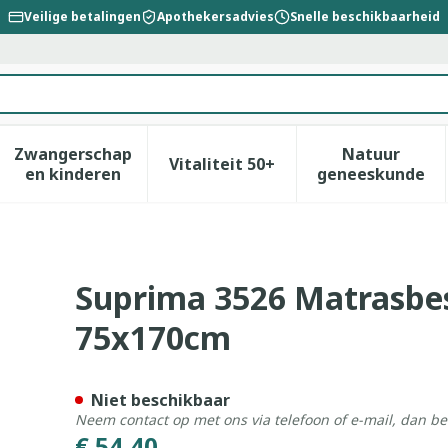
Veilige betalingen
Apothekersadvies
Snelle beschikbaarheid
Zwangerschap
Natuur
Vitaliteit 50+
id, verzorging en hygiëne categorie
enu voor Dieet, voeding en vitamines categorie
Toon submenu voor Zwangerschap en kinderen
Toon submenu voor Vitalitei
Toon sub
en kinderen
geneeskunde
hermer Co+pu+pes 75x170cm
Suprima 3526 Matrasbe
75x170cm
Niet beschikbaar
Neem contact op met ons via telefoon of e-mail, dan b
€ 54,40