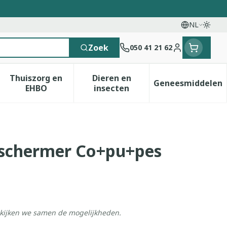
NL
Overs
Talen
Zoek
050 41 21 62
Klant menu
Thuiszorg en
Dieren en
Geneesmiddelen
 categorie
t 50+ categorie
menu voor Natuur geneeskunde categorie
Toon submenu voor Thuiszorg en EHBO catego
Toon submenu voor Dieren e
Toon sub
EHBO
insecten
schermer Co+pu+pes
ekijken we samen de mogelijkheden.