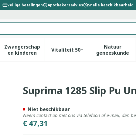
Veilige betalingen
Apothekersadvies
Snelle beschikbaarheid
Zwangerschap
Natuur
Vitaliteit 50+
id, verzorging en hygiëne categorie
enu voor Dieet, voeding en vitamines categorie
Toon submenu voor Zwangerschap en kinderen
Toon submenu voor Vitalitei
Toon sub
en kinderen
geneeskunde
x Wit T38
Suprima 1285 Slip Pu Un
Niet beschikbaar
Neem contact op met ons via telefoon of e-mail, dan b
€ 47,31