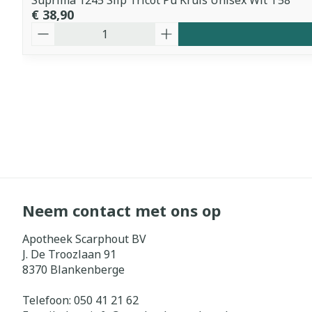
Suprima 1245 Slip Tricot Pu Kruis Unisex Wit T58
€ 38,90
Aantal
Neem contact met ons op
Apotheek Scarphout BV
J. De Troozlaan 91
8370
Blankenberge
Telefoon:
050 41 21 62