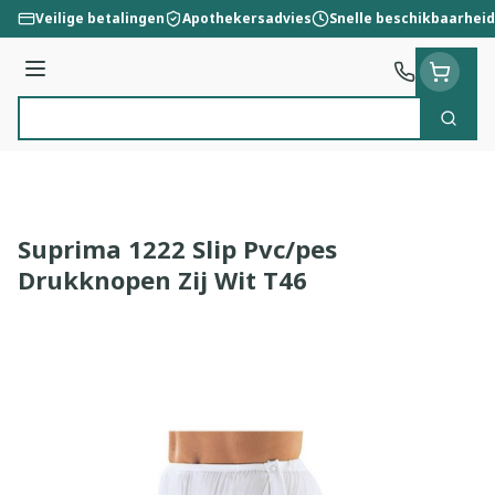
Ga naar de inhoud
Veilige betalingen
Apothekersadvies
Snelle beschikbaarheid
Menu
Zoek
Product, merk, categorie...
Suprima 1222 Slip Pvc/pes
Drukknopen Zij Wit T46