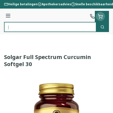
Ga naar de inhoud
Veilige betalingen
Apothekersadvies
Snelle beschikbaarheid
Menu
Zoek
Product, merk, categorie...
Solgar Full Spectrum Curcumin
Softgel 30