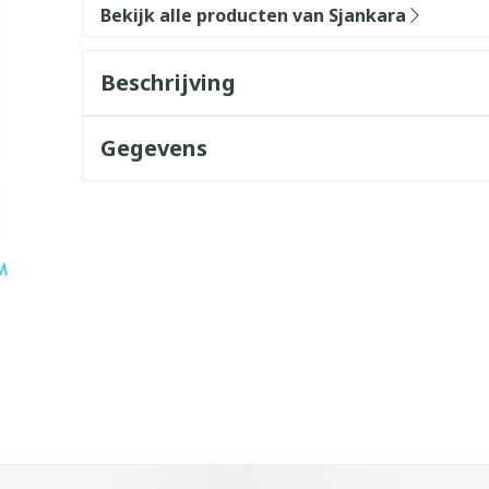
Bekijk alle producten van Sjankara
Beschrijving
Gegevens
k met de tabtoets. Je kunt de carrousel overslaan of direct