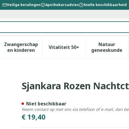
Veilige betalingen
Apothekersadvies
Snelle beschikbaarheid
Zwangerschap
Natuur
Vitaliteit 50+
id, verzorging en hygiëne categorie
enu voor Dieet, voeding en vitamines categorie
Toon submenu voor Zwangerschap en kinderen
Toon submenu voor Vitalitei
Toon sub
en kinderen
geneeskunde
me 50ml
Sjankara Rozen Nachtc
Niet beschikbaar
Neem contact op met ons via telefoon of e-mail, dan b
€ 19,40