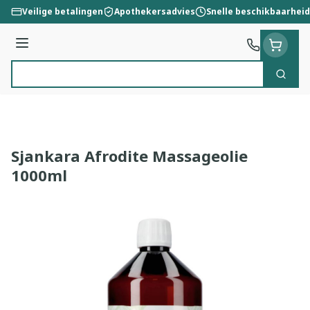
Ga naar de inhoud
Veilige betalingen
Apothekersadvies
Snelle beschikbaarheid
Menu
Zoek
Product, merk, categorie...
Sjankara Afrodite Massageolie
1000ml