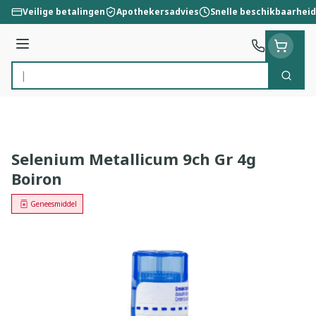
Ga naar de inhoud
Veilige betalingen
Apothekersadvies
Snelle beschikbaarheid
Menu
Zoek
Product, merk, categorie...
Selenium Metallicum 9ch Gr 4g
Boiron
Geneesmiddel