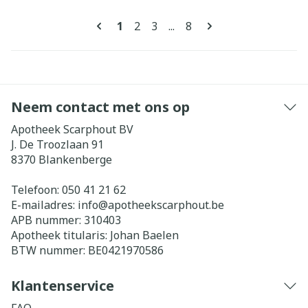
Pagina's
U lees momenteel pagina
Pagina
Pagina
Pagina
1
2
3
...
8
Neem contact met ons op
Apotheek Scarphout BV
J. De Troozlaan 91
8370
Blankenberge
Telefoon:
050 41 21 62
E-mailadres:
info@
apotheekscarphout.be
APB nummer:
310403
Apotheek titularis:
Johan Baelen
BTW nummer:
BE0421970586
Klantenservice