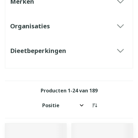
Merken
filter
Organisaties
filter
Dieetbeperkingen
filter
Producten
1
-
24
van
189
Sorteer op: