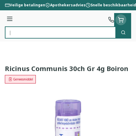
Ga naar de inhoud
Veilige betalingen
Apothekersadvies
Snelle beschikbaarheid
Menu
Zoek
Product, merk, categorie...
Ricinus Communis 30ch Gr 4g Boiron
Geneesmiddel