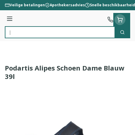
Ga naar de inhoud
Veilige betalingen
Apothekersadvies
Snelle beschikbaarheid
Menu
Zoek
Product, merk, categorie...
Podartis Alipes Schoen Dame Blauw
39l