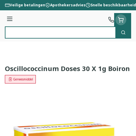
Ga naar de inhoud
Veilige betalingen
Apothekersadvies
Snelle beschikbaarheid
Menu
Zoek
Product, merk, categorie...
Oscillococcinum Doses 30 X 1g Boiron
Geneesmiddel