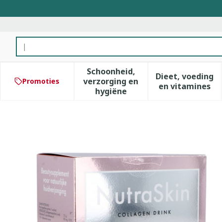
Ga naar de inhoud
Product, merk, categorie...
Schoonheid,
Dieet, voeding
verzorging en
Promoties
Toon submenu voor Schoonhe
Toon subm
en vitamines
hygiëne
Nutraskin Collagen Drink P