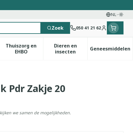
NL
Overs
Talen
Zoek
050 41 21 62
Klant menu
Thuiszorg en
Dieren en
Geneesmiddelen
 categorie
t 50+ categorie
menu voor Natuur geneeskunde categorie
Toon submenu voor Thuiszorg en EHBO catego
Toon submenu voor Dieren e
Toon sub
EHBO
insecten
k Pdr Zakje 20
ekijken we samen de mogelijkheden.