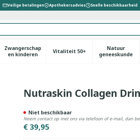
Veilige betalingen
Apothekersadvies
Snelle beschikbaarheid
Zwangerschap
Natuur
Vitaliteit 50+
id, verzorging en hygiëne categorie
enu voor Dieet, voeding en vitamines categorie
Toon submenu voor Zwangerschap en kinderen
Toon submenu voor Vitalitei
Toon sub
en kinderen
geneeskunde
dr Zakje 20
Nutraskin Collagen Drin
Niet beschikbaar
Neem contact op met ons via telefoon of e-mail, dan b
€ 39,95