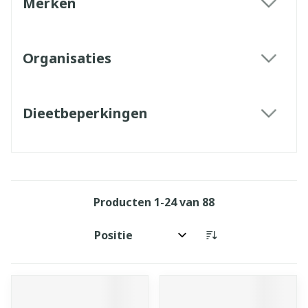
Merken
filter
Organisaties
filter
Dieetbeperkingen
filter
Producten
1
-
24
van
88
Sorteer op: