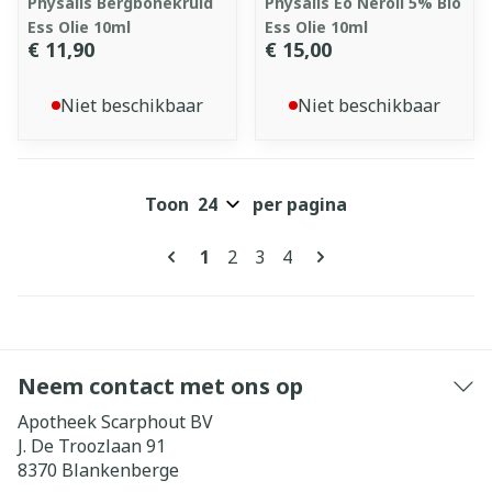
Physalis Bergbonekruid
Physalis Eo Neroli 5% Bio
Ess Olie 10ml
Ess Olie 10ml
€ 11,90
€ 15,00
Niet beschikbaar
Niet beschikbaar
Toon
per pagina
Pagina's
U lees momenteel pagina
Pagina
Pagina
Pagina
1
2
3
4
Neem contact met ons op
Apotheek Scarphout BV
J. De Troozlaan 91
8370
Blankenberge