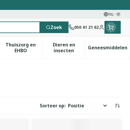
NL
Overs
Talen
Zoek
050 41 21 62
Klant menu
Thuiszorg en
Dieren en
Geneesmiddelen
 categorie
t 50+ categorie
menu voor Natuur geneeskunde categorie
Toon submenu voor Thuiszorg en EHBO catego
Toon submenu voor Dieren e
Toon sub
EHBO
insecten
Sorteer op: