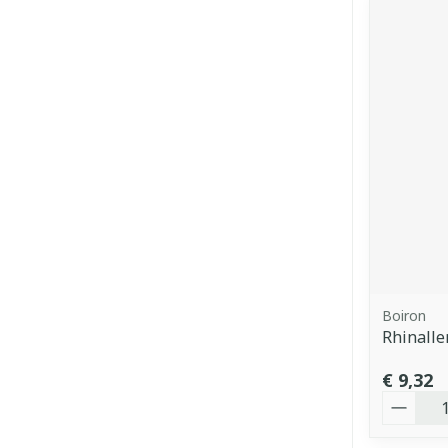
Boiron
Rhinalle
€ 9,32
Aantal