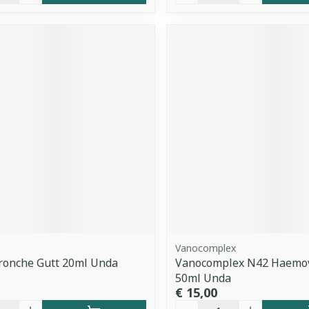
Vanocomplex
onche Gutt 20ml Unda
Vanocomplex N42 Haemov
50ml Unda
€ 15,00
Aantal