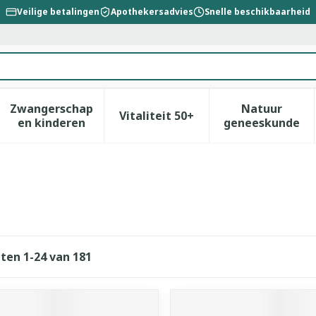
Veilige betalingen
Apothekersadvies
Snelle beschikbaarheid
Zwangerschap
Natuur
Vitaliteit 50+
id, verzorging en hygiëne categorie
enu voor Dieet, voeding en vitamines categorie
Toon submenu voor Zwangerschap en kinderen
Toon submenu voor Vitalitei
Toon sub
en kinderen
geneeskunde
cten
1
-
24
van
181