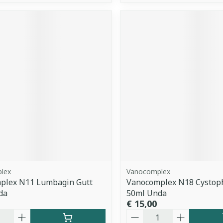
lex
Vanocomplex
plex N11 Lumbagin Gutt
Vanocomplex N18 Cystoph
da
50ml Unda
€ 15,00
Aantal