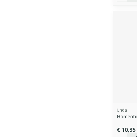
Unda
Homeobr
€ 10,35
Aantal