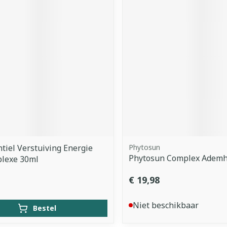
tiel Verstuiving Energie
Phytosun
Phytosun Complex Ademh
plexe 30ml
€ 19,98
Niet beschikbaar
Bestel