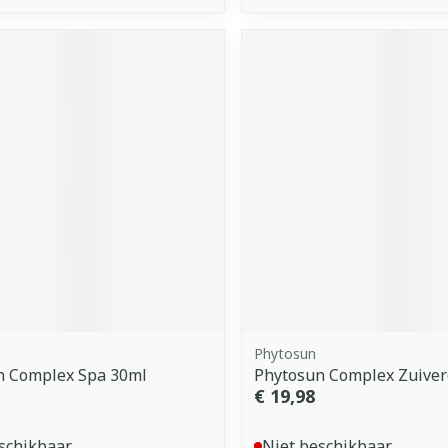
Phytosun
n Complex Spa 30ml
Phytosun Complex Zuive
€ 19,98
schikbaar
Niet beschikbaar