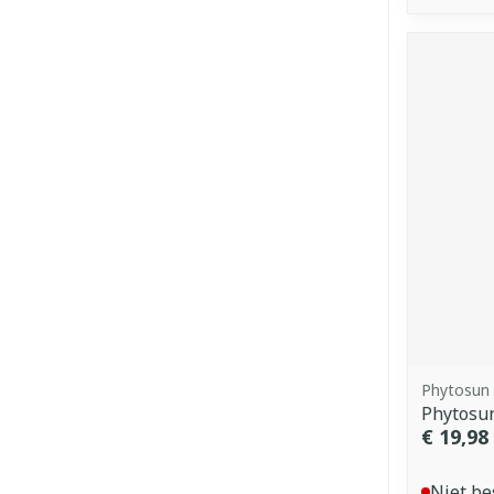
Phytosun
Phytosu
€ 19,98
Niet be