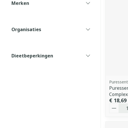
Merken
filter
Organisaties
filter
Dieetbeperkingen
filter
Puressent
Puressen
Complex
€ 18,69
Aantal