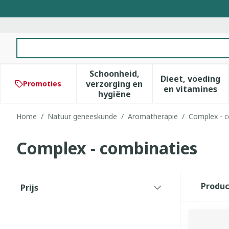
Ga naar de inhoud
Product, merk, categorie...
Schoonheid,
Dieet, voeding
verzorging en
Promoties
Toon submenu voor Schoonhe
Toon subm
en vitamines
hygiëne
Home
/
Natuur geneeskunde
/
Aromatherapie
/
Complex - c
Complex - combinaties
Doorgaan naar productlijst
Produ
Prijs
filter