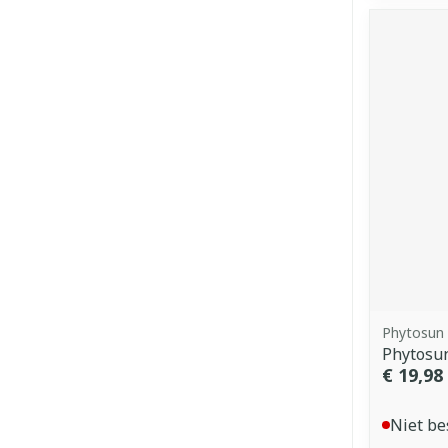
Phytosun
Phytosu
€ 19,98
Niet be