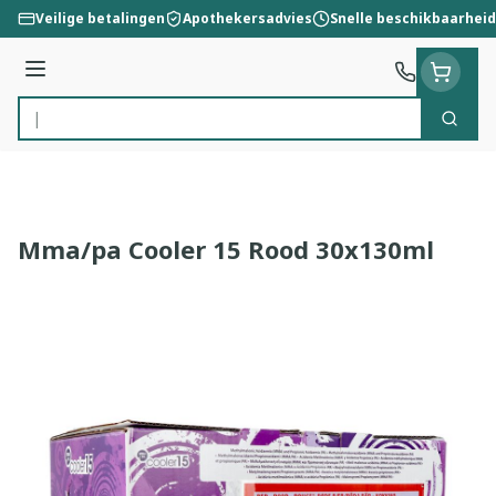
Ga naar de inhoud
Veilige betalingen
Apothekersadvies
Snelle beschikbaarheid
Menu
Zoek
Product, merk, categorie...
Mma/pa Cooler 15 Rood 30x130ml