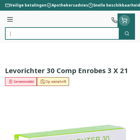
Ga naar de inhoud
Veilige betalingen
Apothekersadvies
Snelle beschikbaarheid
Menu
Zoek
Product, merk, categorie...
Levorichter 30 Comp Enrobes 3 X 21
Geneesmiddel
Op voorschrift