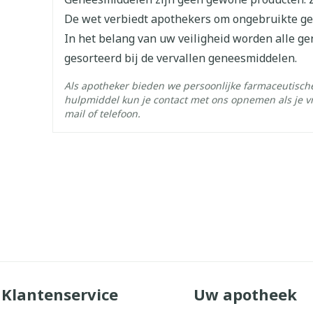
Lengte
65 mm
De wet verbiedt apothekers om ongebruikte g
In het belang van uw veiligheid worden alle g
Diepte
17 mm
gesorteerd bij de vervallen geneesmiddelen.
Als apotheker bieden we persoonlijke farmaceutisc
Hoeveelheid
4
hulpmiddel kun je contact met ons opnemen als je v
Verpakking
mail of telefoon.
Behoud
Kamertemperatuur (15°C 
Klantenservice
Uw apotheek