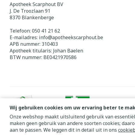
Apotheek Scarphout BV
J. De Troozlaan 91
8370
Blankenberge
Telefoon:
050 41 21 62
E-mailadres:
info@
apotheekscarphout.be
APB nummer:
310403
Apotheek titularis:
Johan Baelen
BTW nummer:
BE0421970586
Wij gebruiken cookies om uw ervaring beter te ma
Onze webshop maakt uitsluitend gebruik van essentiële
maken geen gebruik van andere soorten cookies; daaro
Algemene verkoopsvoorwaarden
Privacy disclaimer
Cookie
aan te passen. We leggen dit in detail uit in ons
cookieb