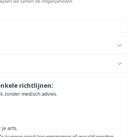
ekijken we samen de mogelijkheden.
nkele richtlijnen:
ik zonder medisch advies.
je arts.
Ze kunnen nooit teruggenomen of geruild worden.