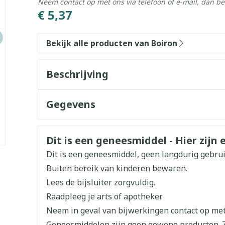
Neem contact op met ons via telefoon of e-mail, dan b
€ 5,37
Bekijk alle producten van Boiron
Beschrijving
Gegevens
CNK
3171154
Veiligheidsinformatie
Dit is een geneesmiddel - Hier zijn e
Organisaties
Boiron
Dit is een geneesmiddel, geen langdurig gebru
Buiten bereik van kinderen bewaren.
Merken
Boiron
Lees de bijsluiter zorgvuldig.
Raadpleeg je arts of apotheker.
Breedte
17 mm
Neem in geval van bijwerkingen contact op met 
Geneesmiddelen zijn geen gewone producten. 