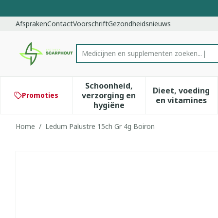
Ga naar de inhoud
Dia 1 van 1
Afspraken
Contact
Voorschrift
Gezondheidsnieuws
Medicijnen en supplementen zoeken...
Product, merk, categorie...
Schoonheid,
Dieet, voeding
verzorging en
Promoties
Toon submenu voor Schoonhe
Toon subm
en vitamines
hygiëne
Home
/
Ledum Palustre 15ch Gr 4g Boiron
Ledum Palustre 15ch Gr 4g