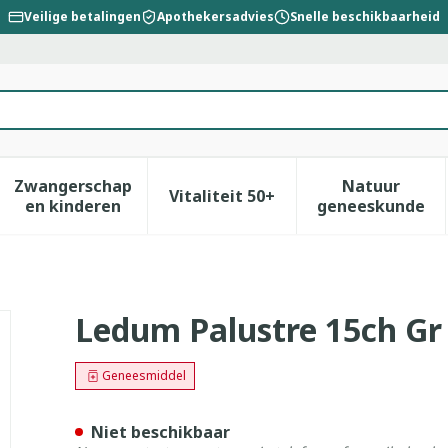
Veilige betalingen
Apothekersadvies
Snelle beschikbaarheid
Zwangerschap
Natuur
Vitaliteit 50+
id, verzorging en hygiëne categorie
enu voor Dieet, voeding en vitamines categorie
Toon submenu voor Zwangerschap en kinderen
Toon submenu voor Vitalitei
Toon sub
en kinderen
geneeskunde
 Boiron
Ledum Palustre 15ch Gr
Geneesmiddel
Niet beschikbaar