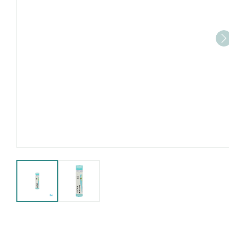
View larger image
View larger image