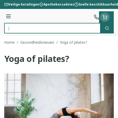
Ga naar de inhoud
Veilige betalingen
Apothekersadvies
Snelle beschikbaarheid
Menu
Zoek
Product, merk, categorie...
Home
/
Gezondheidsnieuws
/
Yoga of pilates?
Yoga of pilates?