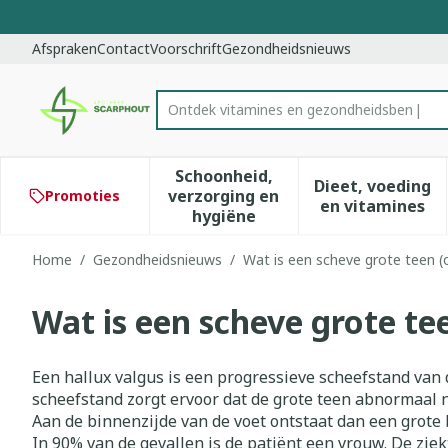
Ga naar de inhoud
Dia 1 van 1
Afspraken
Contact
Voorschrift
Gezondheidsnieuws
Ontdek vitamines en
Product, merk, categorie...
Schoonheid,
Dieet, voeding
verzorging en
Promoties
Toon submenu voor Schoonhe
Toon subm
en vitamines
hygiëne
Home
/
Gezondheidsnieuws
/
Wat is een scheve grote teen (o
Wat is een scheve grote tee
Een hallux valgus is een progressieve scheefstand van 
scheefstand zorgt ervoor dat de grote teen abnormaal n
Aan de binnenzijde van de voet ontstaat dan een grote
In 90% van de gevallen is de patiënt een vrouw. De ziek