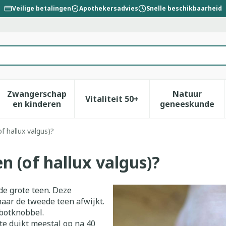
Veilige betalingen
Apothekersadvies
Snelle beschikbaarheid
Zwangerschap
Natuur
Vitaliteit 50+
id, verzorging en hygiëne categorie
enu voor Dieet, voeding en vitamines categorie
Toon submenu voor Zwangerschap en kinderen
Toon submenu voor Vitalitei
Toon sub
en kinderen
geneeskunde
f hallux valgus)?
n (of hallux valgus)?
de grote teen. Deze
aar de tweede teen afwijkt.
 botknobbel.
te duikt meestal op na 40