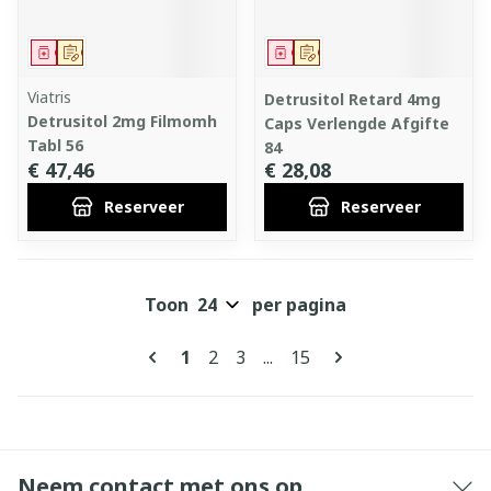
Geneesmiddel
Op voorschrift
Geneesmiddel
Op voorschrift
Viatris
Detrusitol Retard 4mg
Detrusitol 2mg Filmomh
Caps Verlengde Afgifte
Tabl 56
84
€ 47,46
€ 28,08
Reserveer
Reserveer
Toon
per pagina
Pagina's
U lees momenteel pagina
Pagina
Pagina
Pagina
1
2
3
...
15
Neem contact met ons op