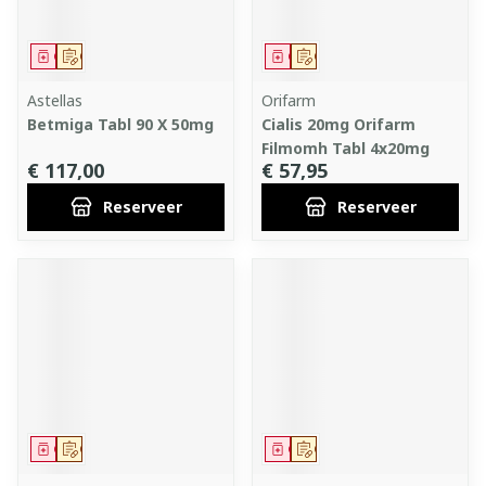
Geneesmiddel
Op voorschrift
Geneesmiddel
Op voorschrift
Astellas
Orifarm
Betmiga Tabl 90 X 50mg
Cialis 20mg Orifarm
Filmomh Tabl 4x20mg
€ 117,00
€ 57,95
Reserveer
Reserveer
Geneesmiddel
Op voorschrift
Geneesmiddel
Op voorschrift