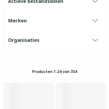
Actieve bestandsdelen
filter
Merken
filter
Organisaties
filter
Producten
1
-
24
van
354