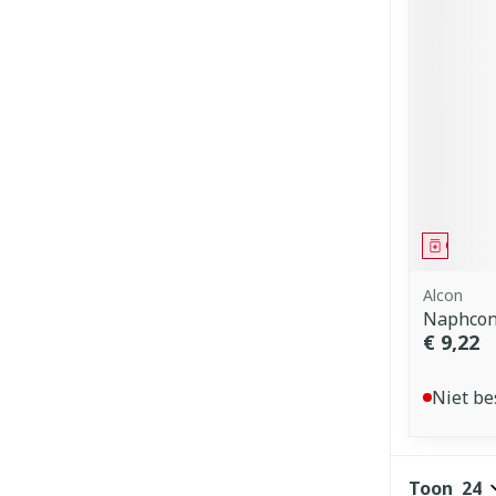
Genees
Alcon
Naphcon 
€ 9,22
Niet be
Toon