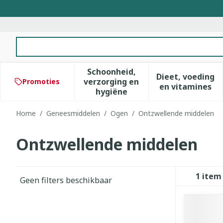
Ga naar de inhoud
Product, merk, categorie...
Schoonheid,
Dieet, voeding
verzorging en
Promoties
Toon submenu voor Schoonhe
Toon subm
en vitamines
hygiëne
Home
/
Geneesmiddelen
/
Ogen
/
Ontzwellende middelen
Ontzwellende middelen
1
item
Geen filters beschikbaar