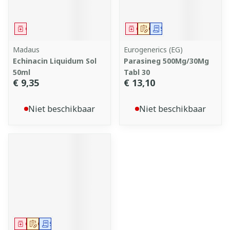
Geneesmiddel
Geneesmiddel
Op voorschrift
Schriftelijke aanvraag
Madaus
Eurogenerics (EG)
Echinacin Liquidum Sol
Parasineg 500Mg/30Mg
50ml
Tabl 30
€ 9,35
€ 13,10
Niet beschikbaar
Niet beschikbaar
Geneesmiddel
Op voorschrift
Schriftelijke aanvraag