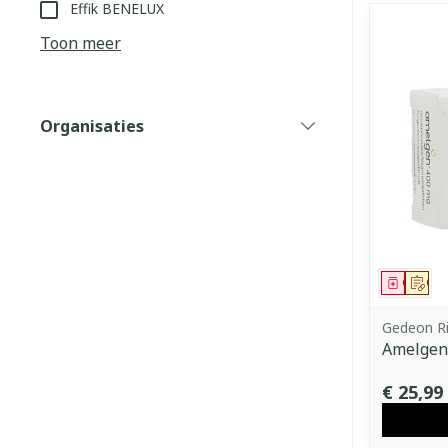
Effik BENELUX
Toon meer
Organisaties
filter
Genees
Op 
Gedeon Ri
Amelgen
€ 25,99