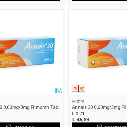
middel
voorschrift
Geneesmiddel
Op voorschrift
Mithra
30 0,03mg/3mg Filmomh Tabl
Annais 30 0,03mg/3mg Fi
6 X 21
€ 46,83