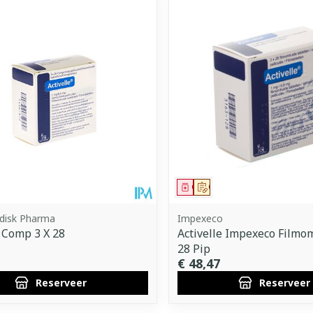
middel
voorschrift
Geneesmiddel
Op voorschrift
disk Pharma
Impexeco
e Comp 3 X 28
Activelle Impexeco Filmo
28 Pip
€ 48,47
Reserveer
Reserveer