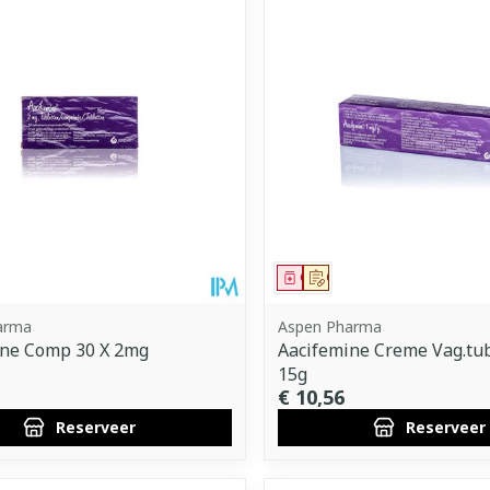
imale en maximale prijswaarden aan te passen.
middel
voorschrift
Geneesmiddel
Op voorschrift
arma
Aspen Pharma
ine Comp 30 X 2mg
Aacifemine Creme Vag.tu
15g
€ 10,56
Reserveer
Reserveer