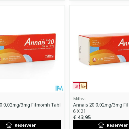
middel
voorschrift
Geneesmiddel
Op voorschrift
Mithra
20 0,02mg/3mg Filmomh Tabl
Annais 20 0,02mg/3mg Fi
6 X 21
€ 43,95
Reserveer
Reserveer