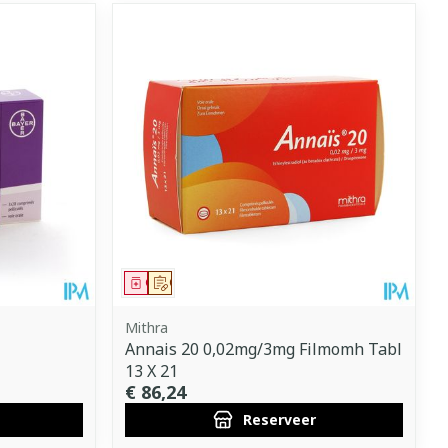
Geneesmiddel
Op voorschrift
Mithra
Annais 20 0,02mg/3mg Filmomh Tabl
13 X 21
€ 86,24
Reserveer