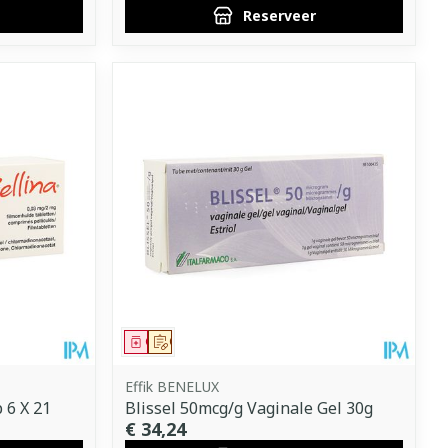
Reserveer
Geneesmiddel
Op voorschrift
Effik BENELUX
 6 X 21
Blissel 50mcg/g Vaginale Gel 30g
€ 34,24