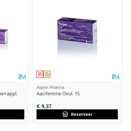
Geneesmiddel
Op voorschrift
Aspen Pharma
be+appl.
Aacifemine Ovul. 15
€ 9,37
Reserveer