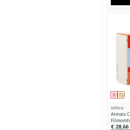
Genees
Op 
Mithra
Annais 
Filmomh 
€ 28,66