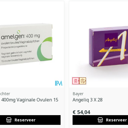
middel
voorschrift
Geneesmiddel
Op voorschrift
chter
Bayer
 400mg Vaginale Ovulen 15
Angeliq 3 X 28
€ 54,04
Reserveer
Reserveer