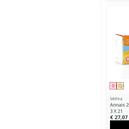
Genees
Op 
Mithra
Annais 
3 X 21
€ 27,07