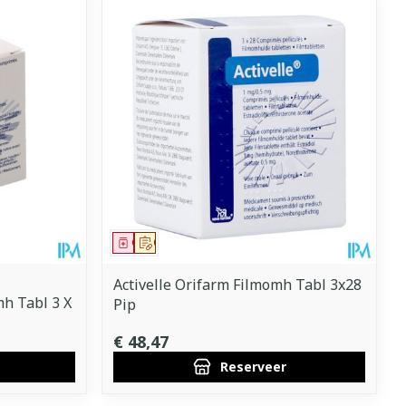
Geneesmiddel
Op voorschrift
Activelle Orifarm Filmomh Tabl 3x28
mh Tabl 3 X
Pip
€ 48,47
Reserveer