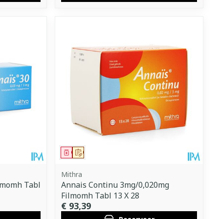
Geneesmiddel
Op voorschrift
Mithra
lmomh Tabl
Annais Continu 3mg/0,020mg
Filmomh Tabl 13 X 28
€ 93,39