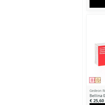
Genees
Op 
Gedeon Ri
Bellina 
€ 25,60