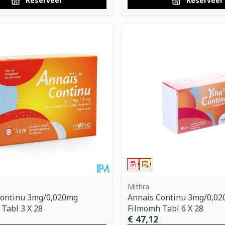
Reserveer
Reserveer
middel
voorschrift
Geneesmiddel
Op voorschrift
Mithra
Continu 3mg/0,020mg
Annais Continu 3mg/0,0
Tabl 3 X 28
Filmomh Tabl 6 X 28
€ 47,12