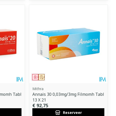
Geneesmiddel
Op voorschrift
Mithra
lmomh Tabl
Annais 30 0,03mg/3mg Filmomh Tabl
13 X 21
€ 92,75
Reserveer