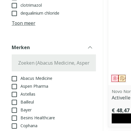
clotrimazol
dequalinium chloride
Toon meer
Merken
filter
Abacus Medicine
Genees
Op 
Aspen Pharma
Novo Nor
Astellas
Activell
Bailleul
€ 48,47
Bayer
Besins Healthcare
Cophana