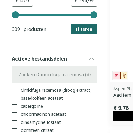
-
Minimumwaarde
Maximale waarde
€ 4,00
€ 254,99
Gebruik de pijltjestoetsen links en rechts om de min
309 producten
Filteren
Actieve bestandsdelen
filter
Genees
Op 
Aspen Ph
Cimicifuga racemosa (droog extract)
Aacifem
bazedoxifeen acetaat
cabergoline
€ 9,76
chloormadinon acetaat
clindamycine fosfaat
clomifeen citraat