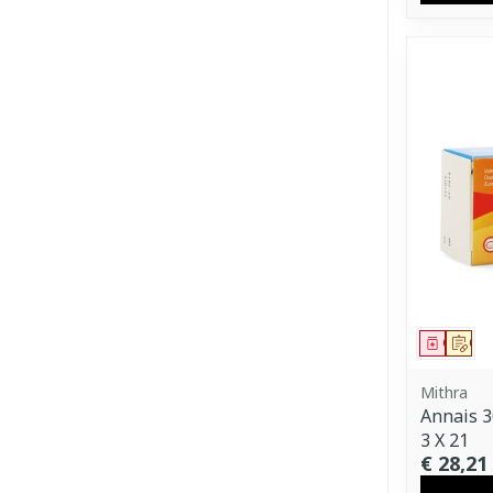
Genees
Op 
Mithra
Annais 
3 X 21
€ 28,21