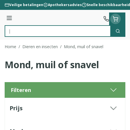
Ga naar de inhoud
Veilige betalingen
Apothekersadvies
Snelle beschikbaarheid
Menu
Zoek
Product, merk, categorie...
Home
/
Dieren en insecten
/
Mond, muil of snavel
Mond, muil of snavel
Filteren
Doorgaan naar productlijst
Prijs
filter