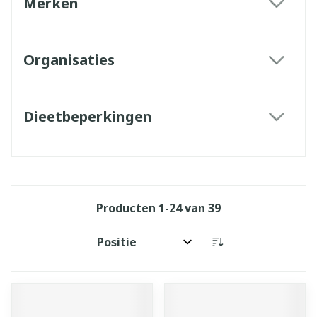
Merken
filter
Organisaties
filter
Dieetbeperkingen
filter
Producten
1
-
24
van
39
Sorteer op: