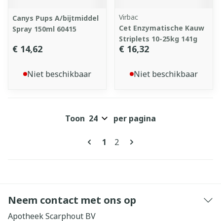
Virbac
Canys Pups A/bijtmiddel
Cet Enzymatische Kauw
Spray 150ml 60415
Striplets 10-25kg 141g
€ 14,62
€ 16,32
Niet beschikbaar
Niet beschikbaar
Toon
per pagina
Pagina's
U lees momenteel pagina
Pagina
1
2
Neem contact met ons op
Apotheek Scarphout BV