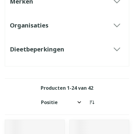
Merken
filter
Organisaties
filter
Dieetbeperkingen
filter
Producten
1
-
24
van
42
Sorteer op: