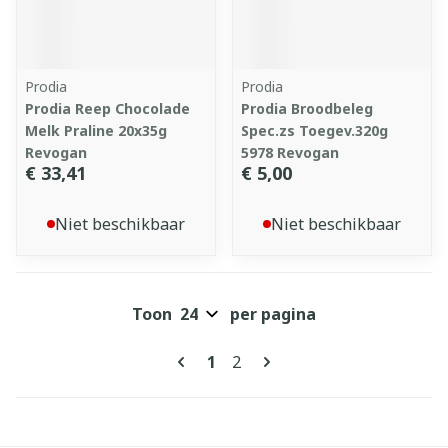
Prodia
Prodia
Prodia Reep Chocolade
Prodia Broodbeleg
Melk Praline 20x35g
Spec.zs Toegev.320g
Revogan
5978 Revogan
€ 33,41
€ 5,00
Niet beschikbaar
Niet beschikbaar
Toon
per pagina
Pagina's
U lees momenteel pagina
Pagina
1
2