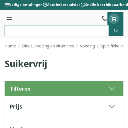
Ga naar de inhoud
Veilige betalingen
Apothekersadvies
Snelle beschikbaarheid
Menu
Zoek
Product, merk, categorie...
Home
/
Dieet, voeding en vitamines
/
Voeding
/
Specifieke voe
Suikervrij
Filteren
Doorgaan naar productlijst
Prijs
filter