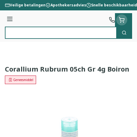
Ga naar de inhoud
Veilige betalingen
Apothekersadvies
Snelle beschikbaarheid
Menu
Zoek
Product, merk, categorie...
Corallium Rubrum 05ch Gr 4g Boiron
Geneesmiddel