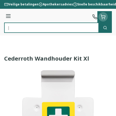
Ga naar de inhoud
Veilige betalingen
Apothekersadvies
Snelle beschikbaarheid
Menu
Zoek
Product, merk, categorie...
Cederroth Wandhouder Kit Xl