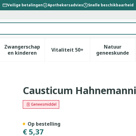
Veilige betalingen
Apothekersadvies
Snelle beschikbaarheid
Zwangerschap
Natuur
Vitaliteit 50+
id, verzorging en hygiëne categorie
enu voor Dieet, voeding en vitamines categorie
Toon submenu voor Zwangerschap en kinderen
Toon submenu voor Vitalitei
Toon sub
en kinderen
geneeskunde
 Gr 4g Boiron
Causticum Hahnemanni 
Geneesmiddel
Op bestelling
€ 5,37