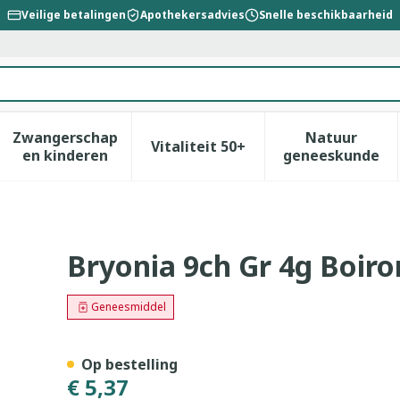
Veilige betalingen
Apothekersadvies
Snelle beschikbaarheid
Zwangerschap
Natuur
Vitaliteit 50+
id, verzorging en hygiëne categorie
enu voor Dieet, voeding en vitamines categorie
Toon submenu voor Zwangerschap en kinderen
Toon submenu voor Vitalitei
Toon sub
en kinderen
geneeskunde
Bryonia 9ch Gr 4g Boiro
Geneesmiddel
Op bestelling
€ 5,37