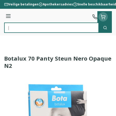
Ga naar de inhoud
Veilige betalingen
Apothekersadvies
Snelle beschikbaarheid
Menu
Zoek
Product, merk, categorie...
Botalux 70 Panty Steun Nero Opaque
N2