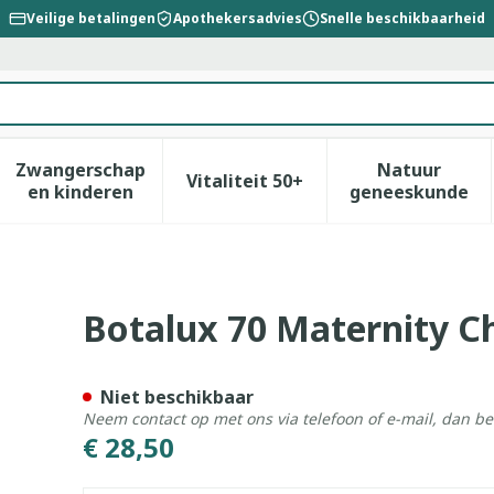
Veilige betalingen
Apothekersadvies
Snelle beschikbaarheid
Zwangerschap
Natuur
Vitaliteit 50+
id, verzorging en hygiëne categorie
enu voor Dieet, voeding en vitamines categorie
Toon submenu voor Zwangerschap en kinderen
Toon submenu voor Vitalitei
Toon sub
en kinderen
geneeskunde
4
Botalux 70 Maternity C
Niet beschikbaar
Neem contact op met ons via telefoon of e-mail, dan b
€ 28,50