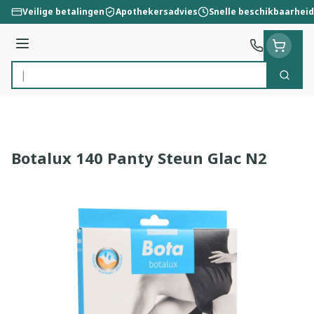
Ga naar de inhoud
Veilige betalingen
Apothekersadvies
Snelle beschikbaarheid
Menu
Zoek
Product, merk, categorie...
Botalux 140 Panty Steun Glac N2