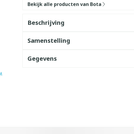
Bekijk alle producten van Bota
Beschrijving
Samenstelling
Gegevens
k met de tabtoets. Je kunt de carrousel overslaan of direct