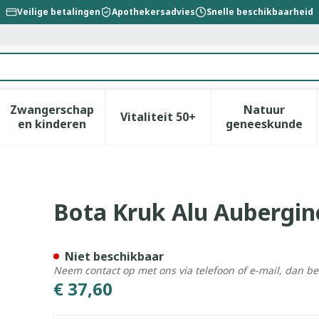
Veilige betalingen
Apothekersadvies
Snelle beschikbaarheid
Zwangerschap
Natuur
Vitaliteit 50+
id, verzorging en hygiëne categorie
enu voor Dieet, voeding en vitamines categorie
Toon submenu voor Zwangerschap en kinderen
Toon submenu voor Vitalitei
Toon sub
en kinderen
geneeskunde
Bota Kruk Alu Aubergin
Niet beschikbaar
Neem contact op met ons via telefoon of e-mail, dan b
€ 37,60