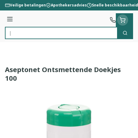
Ga naar de inhoud
Veilige betalingen
Apothekersadvies
Snelle beschikbaarheid
Menu
Zoek
Product, merk, categorie...
Aseptonet Ontsmettende Doekjes
100